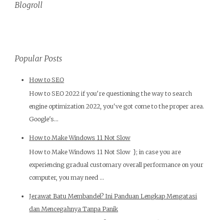
Blogroll
Popular Posts
How to SEO
How to SEO 2022 if you're questioning the way to search
engine optimization 2022, you've got come to the proper area.
Google's...
How to Make Windows 11 Not Slow
How to Make Windows 11 Not Slow }; in case you are
experiencing gradual customary overall performance on your
computer, you may need ...
Jerawat Batu Membandel? Ini Panduan Lengkap Mengatasi
dan Mencegahnya Tanpa Panik