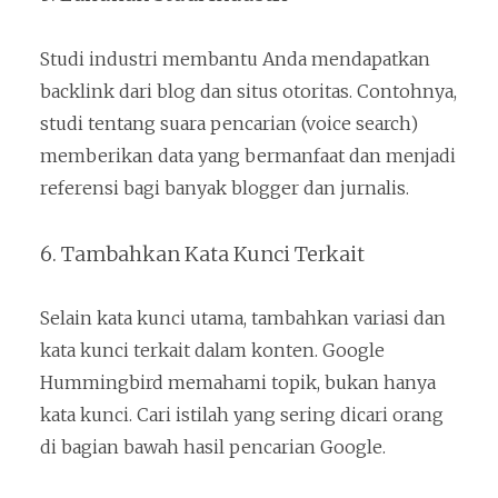
Studi industri membantu Anda mendapatkan
backlink dari blog dan situs otoritas. Contohnya,
studi tentang suara pencarian (voice search)
memberikan data yang bermanfaat dan menjadi
referensi bagi banyak blogger dan jurnalis.
6. Tambahkan Kata Kunci Terkait
Selain kata kunci utama, tambahkan variasi dan
kata kunci terkait dalam konten. Google
Hummingbird memahami topik, bukan hanya
kata kunci. Cari istilah yang sering dicari orang
di bagian bawah hasil pencarian Google.