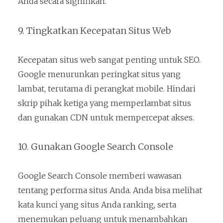
Anda secara signifikan.
9. Tingkatkan Kecepatan Situs Web
Kecepatan situs web sangat penting untuk SEO.
Google menurunkan peringkat situs yang
lambat, terutama di perangkat mobile. Hindari
skrip pihak ketiga yang memperlambat situs
dan gunakan CDN untuk mempercepat akses.
10. Gunakan Google Search Console
Google Search Console memberi wawasan
tentang performa situs Anda. Anda bisa melihat
kata kunci yang situs Anda ranking, serta
menemukan peluang untuk menambahkan