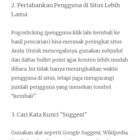
2. Pertahankan Pengguna di Situs Lebih
Lama
Pogosticking (pengguna klik lalu kembali ke
hasil pencarian) bisa merusak peringkat situs
Anda. Untuk mencegahnya, gunakan subjudul
dan daftar bullet point agar konten lebih mudah
dibaca. Ini tidak hanya meningkatkan waktu
pengguna di situs, tetapi juga mengurangi
jumlah pengguna yang menekan tombol
“kembali”.
3. Cari Kata Kunci "Suggest"
Gunakan alat seperti Google Suggest, Wikipedia,