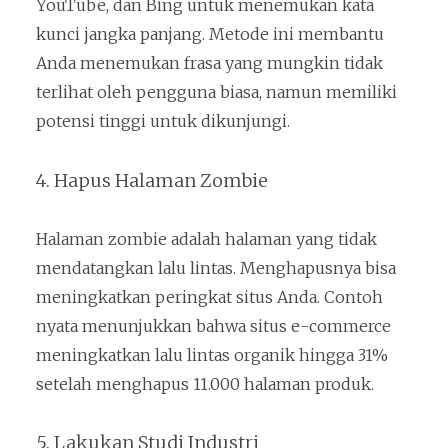
YouTube, dan Bing untuk menemukan kata
kunci jangka panjang. Metode ini membantu
Anda menemukan frasa yang mungkin tidak
terlihat oleh pengguna biasa, namun memiliki
potensi tinggi untuk dikunjungi.
4. Hapus Halaman Zombie
Halaman zombie adalah halaman yang tidak
mendatangkan lalu lintas. Menghapusnya bisa
meningkatkan peringkat situs Anda. Contoh
nyata menunjukkan bahwa situs e-commerce
meningkatkan lalu lintas organik hingga 31%
setelah menghapus 11.000 halaman produk.
5. Lakukan Studi Industri