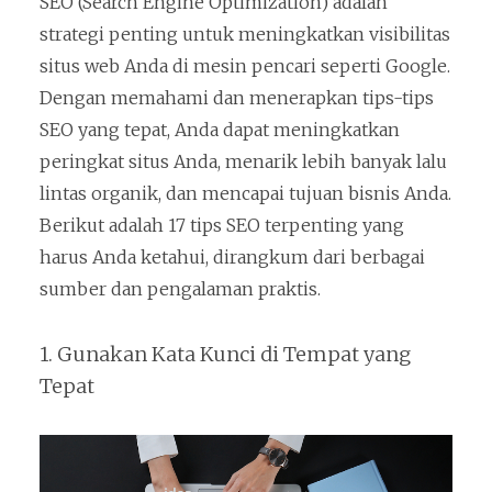
SEO (Search Engine Optimization) adalah
strategi penting untuk meningkatkan visibilitas
situs web Anda di mesin pencari seperti Google.
Dengan memahami dan menerapkan tips-tips
SEO yang tepat, Anda dapat meningkatkan
peringkat situs Anda, menarik lebih banyak lalu
lintas organik, dan mencapai tujuan bisnis Anda.
Berikut adalah 17 tips SEO terpenting yang
harus Anda ketahui, dirangkum dari berbagai
sumber dan pengalaman praktis.
1. Gunakan Kata Kunci di Tempat yang
Tepat