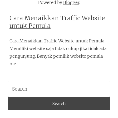
Powered by
Blogger
.
Cara Menaikkan Traffic Website
untuk Pemula
Cara Menaikkan Traffic Website untuk Pemula
Memiliki website saja tidak cukup jika tidak ada
pengunjung. Banyak pemilik website pemula
me...
Search