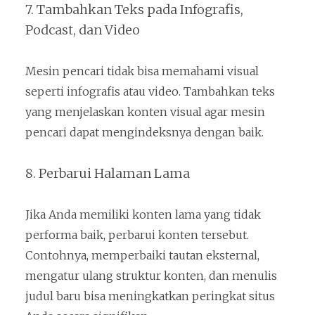
7. Tambahkan Teks pada Infografis,
Podcast, dan Video
Mesin pencari tidak bisa memahami visual
seperti infografis atau video. Tambahkan teks
yang menjelaskan konten visual agar mesin
pencari dapat mengindeksnya dengan baik.
8. Perbarui Halaman Lama
Jika Anda memiliki konten lama yang tidak
performa baik, perbarui konten tersebut.
Contohnya, memperbaiki tautan eksternal,
mengatur ulang struktur konten, dan menulis
judul baru bisa meningkatkan peringkat situs