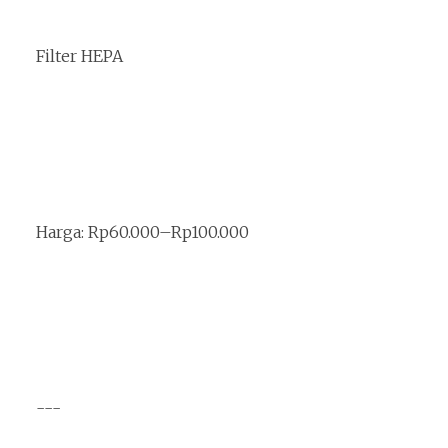
Filter HEPA
Harga: Rp60.000–Rp100.000
---