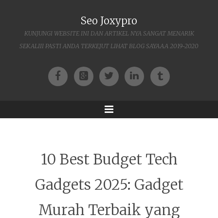
Seo Joxypro
KUNJUNGI WEBSITE INI DAN ARTIKEL NYA SANGAT MENARIK
SEKALIII PASTI ANDA TERKEJUT LIHAT BLOG SAYAAA 2019-2020
Facebook
Google+
Twitter
LinkedIn
Tumblr
Menu
10 Best Budget Tech
Gadgets 2025: Gadget
Murah Terbaik yang